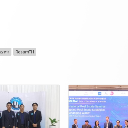
ราะห์
ResamTH