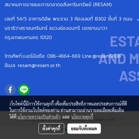
สมาคมการขายและการตลาดอสังหาริมทรัพย์ (RESAM)
เลขที่ 54/5 อาคารดิอัพ พระราม 3 ห้องเลขที่ B302 ชั้นที่ 3 ถนน
นราธิวาสราชนครินทร์ แขวงช่องนนทรี เขตยานนาวา
กรุงเทพมหานคร 10120
โทรศัพท์:เบอร์มือถือ: 086-4664-669 Line:@resam9836
อีเมล: resam@resam.or.th
เว็บไซต์นี้มีการใช้งานคุกกี้ เพื่อเพิ่มประสิทธิภาพและประสบการณ์ที่ดี
ในการใช้งานเว็บไซต์ของท่าน ท่านสามารถอ่านรายละเอียดเพิ่มเติม
ได้ที่
นโยบายความเป็นส่วนตัว
และ
นโยบายคุกกี้
© Copyright 2019 All Rights Reserved. resam.or.th
ตั้งค่าคุกกี้
ยอมรับทั้งหมด
Powered by
MakeWebEasy.com