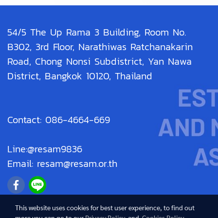
54/5 The Up Rama 3 Building, Room No.
B302, 3rd Floor, Narathiwas Ratchanakarin
Road, Chong Nonsi Subdistrict, Yan Nawa
District, Bangkok 10120, Thailand
Contact: 086-4664-669
Line:@resam9836
Email: resam@resam.or.th
This website uses cookies for best user experience, to find out
more you can go to our
Privacy Policy
and
Cookies Policy