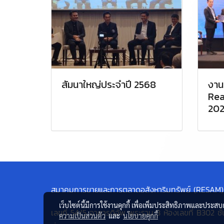
สัมนาใหญ่ประจำปี 2568
งาน
Rea
202
สมาคมการขายและการตลาดอสังหาริมทรัพย์ (RESAM)
เว็บไซต์นี้มีการใช้งานคุกกี้ เพื่อเพิ่มประสิทธิภาพและประส
เลขที่ 54/5 อาคารดิอัพ พระราม 3 ห้องเลขที่ B302 ชั้
ความเป็นส่วนตัว
และ
นโยบายคุกกี้