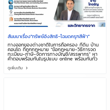
สัมมนาเรื่อง"ทรัพย์อิงสิทธิ-โฉนดครุฑสีฟ้า"
ทางออกของต่างชาติในการถือครอง ที่ดิน บ้าน
คอนโด ที่ถูกกฎหมาย "ข้อกฎหมาย-วิธีการจด
ทะเบียน-ภาษี-จัดการทางบัญชี/สรรพากร" หา
คำตอบพร้อมกันในรูปแบบ online พร้อมกันทั่ว
ประเทศ
ดูเพิ่มเติม