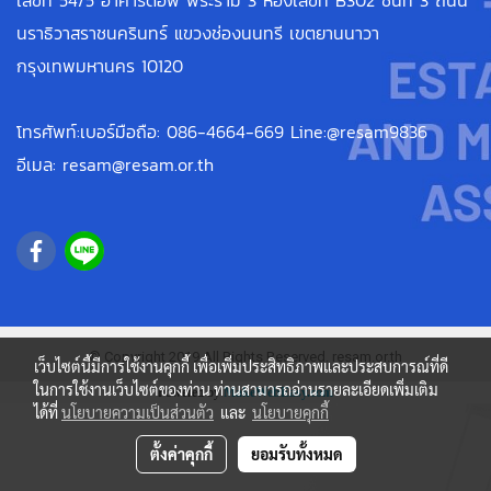
เลขที่ 54/5 อาคารดิอัพ พระราม 3 ห้องเลขที่ B302 ชั้นที่ 3 ถนน
นราธิวาสราชนครินทร์ แขวงช่องนนทรี เขตยานนาวา
กรุงเทพมหานคร 10120
โทรศัพท์:เบอร์มือถือ: 086-4664-669 Line:@resam9836
อีเมล: resam@resam.or.th
© Copyright 2019 All Rights Reserved. resam.or.th
เว็บไซต์นี้มีการใช้งานคุกกี้ เพื่อเพิ่มประสิทธิภาพและประสบการณ์ที่ดี
ในการใช้งานเว็บไซต์ของท่าน ท่านสามารถอ่านรายละเอียดเพิ่มเติม
Powered by
MakeWebEasy.com
ได้ที่
นโยบายความเป็นส่วนตัว
และ
นโยบายคุกกี้
ตั้งค่าคุกกี้
ยอมรับทั้งหมด