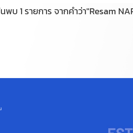
้นพบ 1 รายการ จากคำว่า"Resam NA
น