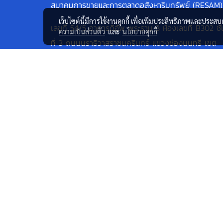
สมาคมการขายและการตลาดอสังหาริมทรัพย์ (RESAM)
เว็บไซต์นี้มีการใช้งานคุกกี้ เพื่อเพิ่มประสิทธิภาพและประส
เลขที่ 54/5 อาคารดิอัพ พระราม 3 ห้องเลขที่ B302 ชั้
ความเป็นส่วนตัว
และ
นโยบายคุกกี้
ที่ 3 ถนนนราธิวาสราชนครินทร์ แขวงช่องนนทรี เขต
ยานนาวา กรุงเทพมหานคร 10120
โทรศัพท์:เบอร์มือถือ: 086-4664-669
Line:@resam9836
อีเมล: resam@resam.or.th