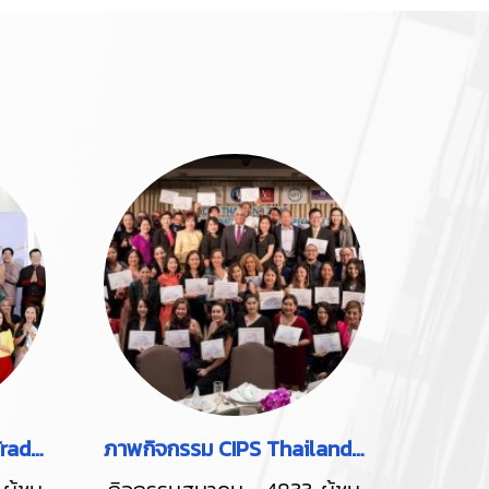
ภาพกิจกรรม Thailand Trade Mission by CAR Chicago Association of Realtors at Ayutthaya City Prak
ภาพกิจกรรม CIPS Thailand 2019