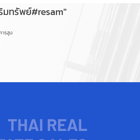
ริมทรัพย์#resam"
คารสูง