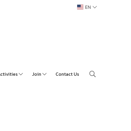
EN
ctivities
Join
Contact Us