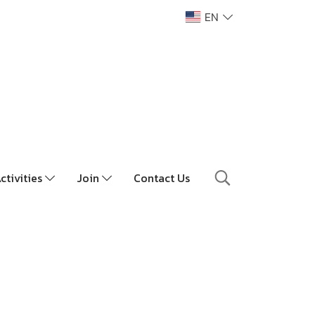
EN
ctivities
Join
Contact Us