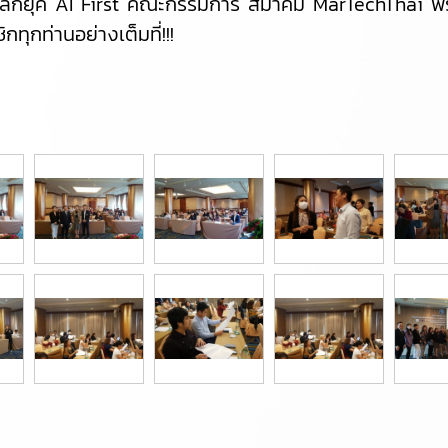
กยุค AI First คณะกรรมการ สมาคม MarTechThai พร้อมเรีย
กทุกท่านอย่างเต็มที่!!!