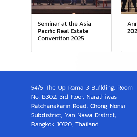
Seminar at the Asia
Ann
Pacific Real Estate
202
Convention 2025
54/5 The Up Rama 3 Building, Room
No. B302, 3rd Floor, Narathiwas
Ratchanakarin Road, Chong Nonsi
Subdistrict, Yan Nawa District,
Bangkok 10120, Thailand