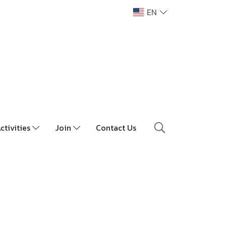
EN
ctivities
Join
Contact Us